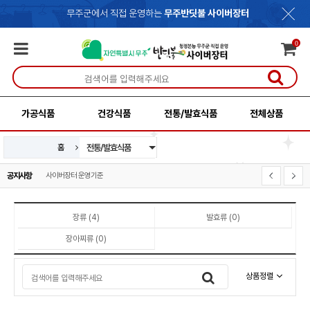
무주군에서 직접 운영하는
무주반딧불 사이버장터
0
가공식품
건강식품
전통/발효식품
전체상품
전통/발효식품
홈
신선식품
가공식품
건강식품
공지사항
사이버장터 운영기준
개인정보처리방침
장류 (4)
발효류 (0)
장아찌류 (0)
상품정렬