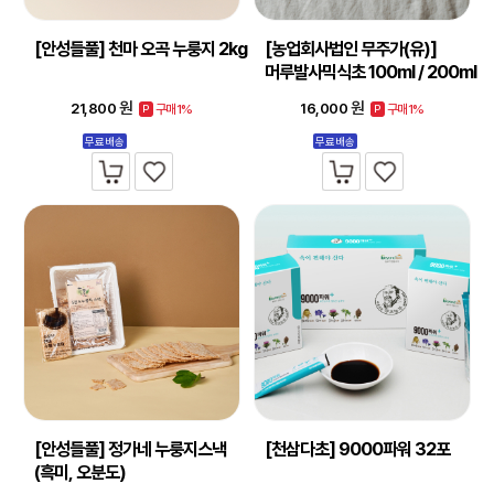
[안성들풀] 천마 오곡 누룽지 2kg
[농업회사법인 무주가(유)]
머루발사믹식초 100ml / 200ml
원
원
21,800
16,000
구매1%
구매1%
P
P
무료배송
무료배송
[안성들풀] 정가네 누룽지스낵
[천삼다초] 9000파워 32포
(흑미, 오분도)