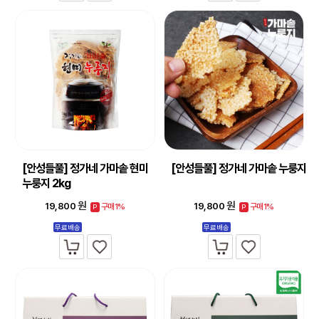
[안성들풀] 정가네 가마솥 현미
[안성들풀] 정가네 가마솥 누룽지
누룽지 2kg
원
원
19,800
19,800
구매1%
구매1%
P
P
무료배송
무료배송