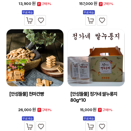
원
원
13,900
157,000
구매1%
구매1%
P
P
무료배송
무료배송
[안성들풀] 천마건빵
[안성들풀] 정가네 쌀누룽지
80g*10
원
원
26,000
15,000
구매1%
구매1%
P
P
무료배송
무료배송