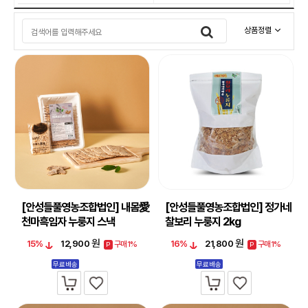
상품정렬
[안성들풀영농조합법인] 내몸愛
[안성들풀영농조합법인] 정가네
천마흑임자 누룽지 스낵
찰보리 누룽지 2kg
500g,800g
원
원
15%
12,900
16%
21,800
구매1%
구매1%
P
P
무료배송
무료배송