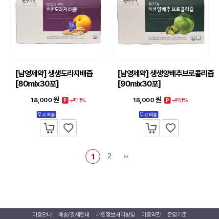
[남영제약] 생생도라지배즙
[남영제약] 생생양배추브로콜리즙
[80mlx30포]
[90mlx30포]
원
원
18,000
18,000
구매1%
구매1%
P
P
무료배송
무료배송
2
1
이용안내
배송/결제안내
개인정보처리방침
이용약관
운영기준