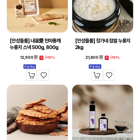
[안성들풀] 내몸愛 천마통깨
[안성들풀] 정가네 찹쌀 누룽지
누룽지 스낵 500g, 800g
2kg
원
원
12,900
21,800
구매1%
구매1%
P
P
무료배송
무료배송