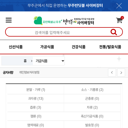
무주군에서 직접 운영하는
무주반딧불 사이버장터
0
신선식품
가공식품
건강식품
전통/발효식품
가공식품
홈
신선식품
건강식품
전통/발효식품
공지사항
개인정보처리방침
사이버장터 운영기준
분말ㆍ가루 (1)
소스ㆍ기름류 (2)
과자류 (13)
곤충류 (0)
즙류 (3)
차류 (2)
잼류 (0)
축산가공식품 (0)
염색재료 (0)
발효청 (0)