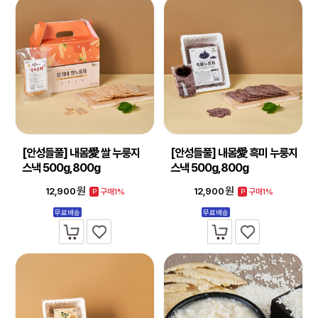
[안성들풀] 내몸愛 쌀 누룽지
[안성들풀] 내몸愛 흑미 누룽지
스낵 500g,800g
스낵 500g,800g
원
원
12,900
12,900
구매1%
구매1%
P
P
무료배송
무료배송