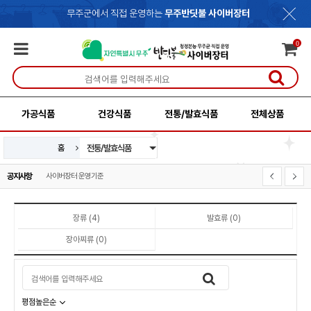
무주군에서 직접 운영하는
무주반딧불 사이버장터
0
가공식품
건강식품
전통/발효식품
전체상품
전통/발효식품
홈
신선식품
가공식품
건강식품
사이버장터 운영기준
공지사항
개인정보처리방침
장류 (4)
발효류 (0)
장아찌류 (0)
평점높은순