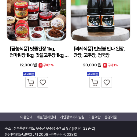
[금농식품] 맛뜰된장 1kg,
[라제식품] 반딧불 만나 된장,
천마된장 1kg, 맛뜰고추장 1kg,…
간장, 고추장, 청국장
원
원
12,000
20,000
구매1%
구매1%
P
P
무료배송
무료배송
이용안내
배송/결제안내
개인정보처리방침
이용약관
운영기준
주소 : 전북특별자치도 무주군 무주읍 주계로 97 (읍내리 229-2)
통신판매업신고번호 : 제 2008-전북무주-0028호