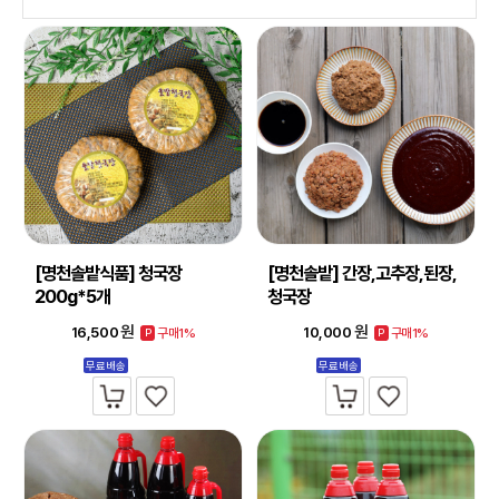
[명천솔밭식품] 청국장
[명천솔밭] 간장,고추장,된장,
200g*5개
청국장
원
원
16,500
10,000
구매1%
구매1%
P
P
무료배송
무료배송