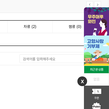
차류 (2)
잼류 (0)
최근 본 상품
없음
X
쿠폰