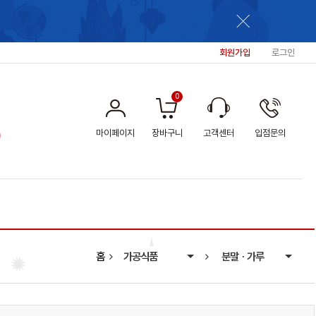
회원가입
로그인
0
마이페이지
장바구니
고객센터
입점문의
홈
가공식품
분말ㆍ가루
신선식품
건강식품
전통/발효식품
소스ㆍ기름류
과자류
곤충류
즙류
차류
잼류
축산가공식품
염색재료
발효청