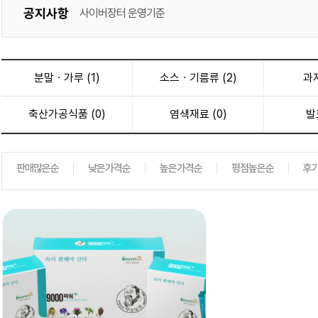
공지사항
사이버장터 운영기준
개인정보처리방침
분말ㆍ가루 (1)
소스ㆍ기름류 (2)
과자
축산가공식품 (0)
염색재료 (0)
발
판매많은순
낮은가격순
높은가격순
평점높은순
후