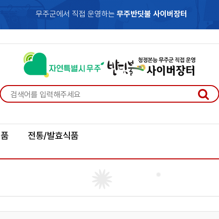
무주군에서 직접 운영하는
무주반딧불 사이버장터
식품
전통/발효식품