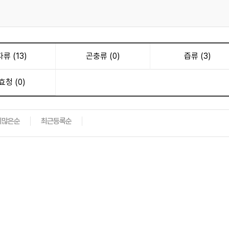
류 (13)
곤충류 (0)
즙류 (3)
효청 (0)
기많은순
최근등록순