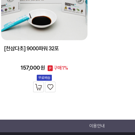
[천삼다초] 9000파워 32포
157,000
원
구매1%
P
무료배송
이용안내